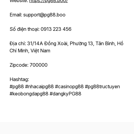
Website:
https://pg88.boo/
Email: support@pg88.boo
Số điện thoại: 0913 223 456
Địa chỉ: 31/14A Đồng Xoài, Phường 13, Tân Bình, Hồ
Chí Minh, Việt Nam
Zipcode: 700000
Hashtag:
#pg88 #nhacaipg88 #casinopg88 #pg88tructuyen
#keobongdapg88 #dangkyPG88