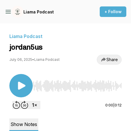
+ Follow
Liama Podcast
Liama Podcast
jordan5us
Share
July 06, 2025
•
Liama Podcast
Use Left/Right to seek, Home/End to jump to st
0:00
|
0:12
Show Notes