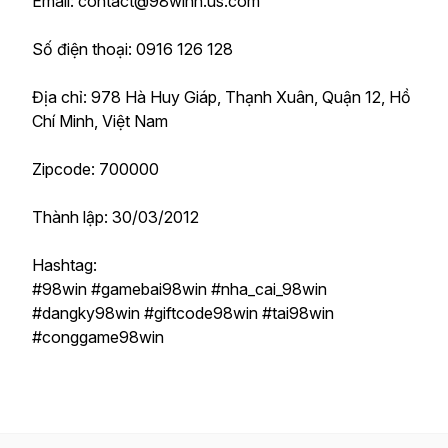
Email: contact@98winn.us.com
Số điện thoại: 0916 126 128
Địa chỉ: 978 Hà Huy Giáp, Thạnh Xuân, Quận 12, Hồ
Chí Minh, Việt Nam
Zipcode: 700000
Thành lập: 30/03/2012
Hashtag:
#98win #gamebai98win #nha_cai_98win
#dangky98win #giftcode98win #tai98win
#conggame98win