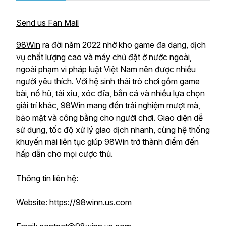
Send us Fan Mail
98Win
ra đời năm 2022 nhờ kho game đa dạng, dịch
vụ chất lượng cao và máy chủ đặt ở nước ngoài,
ngoài phạm vi pháp luật Việt Nam nên được nhiều
người yêu thích. Với hệ sinh thái trò chơi gồm game
bài, nổ hũ, tài xỉu, xóc đĩa, bắn cá và nhiều lựa chọn
giải trí khác, 98Win mang đến trải nghiệm mượt mà,
bảo mật và công bằng cho người chơi. Giao diện dễ
sử dụng, tốc độ xử lý giao dịch nhanh, cùng hệ thống
khuyến mãi liên tục giúp 98Win trở thành điểm đến
hấp dẫn cho mọi cược thủ.
Thông tin liên hệ:
Website:
https://98winn.us.com