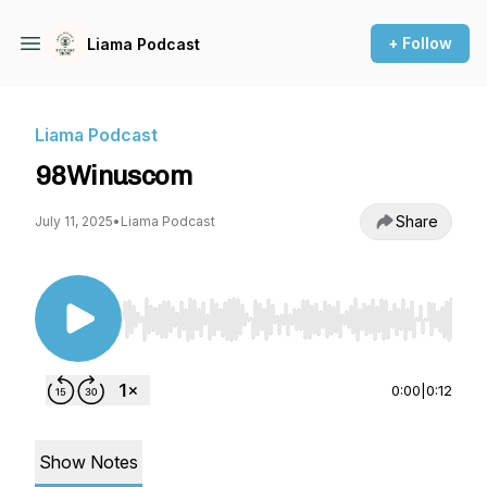
+ Follow
Liama Podcast
Liama Podcast
98Winuscom
Share
July 11, 2025
•
Liama Podcast
Use Left/Right to seek, Home/End to jump to st
0:00
|
0:12
Show Notes