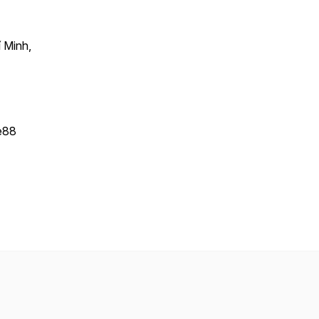
 Minh,
e88