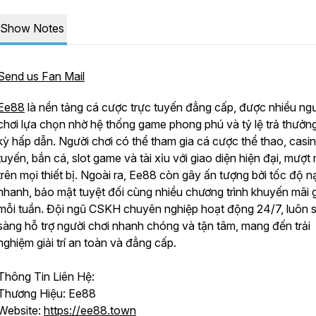
Show Notes
Send us Fan Mail
Ee88
là nền tảng cá cược trực tuyến đẳng cấp, được nhiều ng
chơi lựa chọn nhờ hệ thống game phong phú và tỷ lệ trả thưởn
kỳ hấp dẫn. Người chơi có thể tham gia cá cược thể thao, casin
tuyến, bắn cá, slot game và tài xỉu với giao diện hiện đại, mượt
trên mọi thiết bị. Ngoài ra, Ee88 còn gây ấn tượng bởi tốc độ n
nhanh, bảo mật tuyệt đối cùng nhiều chương trình khuyến mãi gi
mỗi tuần. Đội ngũ CSKH chuyên nghiệp hoạt động 24/7, luôn 
sàng hỗ trợ người chơi nhanh chóng và tận tâm, mang đến trải
nghiệm giải trí an toàn và đẳng cấp.
Thông Tin Liên Hệ:
Thương Hiệu: Ee88
Website:
https://ee88.town