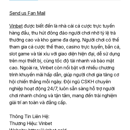
Send us Fan Mail
Vinbet
được biết đến là nhà cái cá cược trực tuyến
hàng đầu, thu hút đông đảo người chơi nhờ tỷ lệ trả
thưởng cao và kho game đa dạng. Người chơi có thể
tham gia cá cược thể thao, casino trực tuyến, bắn cá,
slot game và tài xỉu với giao diện hiện đại, dễ sử dụng
trên mọi thiết bị, cùng tốc độ tải nhanh và bảo mật
cao. Ngoài ra, Vinbet còn nổi bật với nhiều chương
trình khuyến mãi hấp dẫn, giúp người chơi gia tăng cơ
hội chiến thắng mỗi ngày. Đội ngũ CSKH chuyên
nghiệp hoạt động 24/7, luôn sẵn sàng hỗ trợ người
chơi nhanh chóng và tận tâm, mang đến trải nghiệm
giải trí an toàn và đẳng cấp.
Thông Tin Liên Hệ:
Thương Hiệu: Vinbet