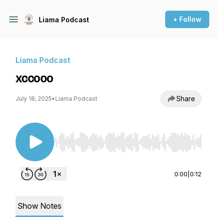
+ Follow
Liama Podcast
Liama Podcast
xccooo
Share
July 18, 2025
•
Liama Podcast
Use Left/Right to seek, Home/End to jump to st
0:00
|
0:12
Show Notes