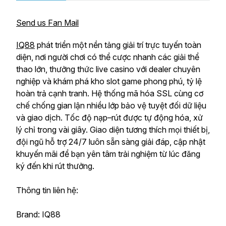
Send us Fan Mail
IQ88
phát triển một nền tảng giải trí trực tuyến toàn
diện, nơi người chơi có thể cược nhanh các giải thể
thao lớn, thưởng thức live casino với dealer chuyên
nghiệp và khám phá kho slot game phong phú, tỷ lệ
hoàn trả cạnh tranh. Hệ thống mã hóa SSL cùng cơ
chế chống gian lận nhiều lớp bảo vệ tuyệt đối dữ liệu
và giao dịch. Tốc độ nạp–rút được tự động hóa, xử
lý chỉ trong vài giây. Giao diện tương thích mọi thiết bị,
đội ngũ hỗ trợ 24/7 luôn sẵn sàng giải đáp, cập nhật
khuyến mãi để bạn yên tâm trải nghiệm từ lúc đăng
ký đến khi rút thưởng.
Thông tin liên hệ:
Brand: IQ88