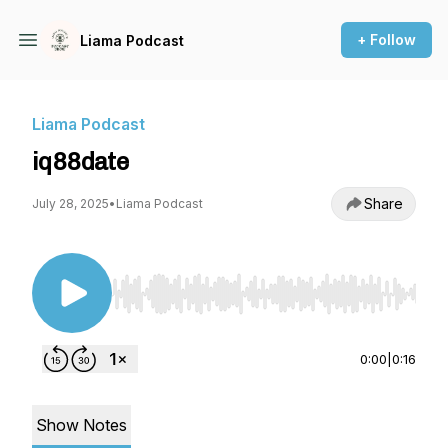
+ Follow
Liama Podcast
Liama Podcast
iq88date
Share
July 28, 2025
•
Liama Podcast
Use Left/Right to seek, Home/End to jump to st
0:00
|
0:16
Show Notes