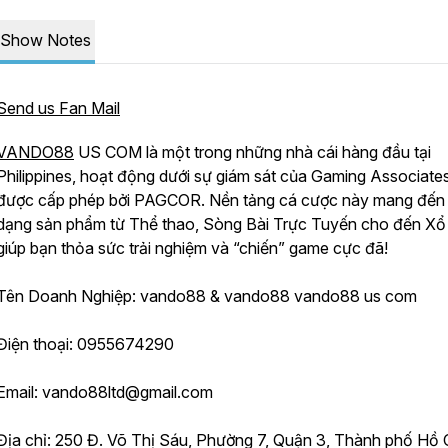
Show Notes
Send us Fan Mail
VANDO88
US COM là một trong những nhà cái hàng đầu tại
Philippines, hoạt động dưới sự giám sát của Gaming Associate
được cấp phép bởi PAGCOR. Nền tảng cá cược này mang đến
dạng sản phẩm từ Thể thao, Sòng Bài Trực Tuyến cho đến Xổ
giúp bạn thỏa sức trải nghiệm và “chiến” game cực đã!
Tên Doanh Nghiệp: vando88 & vando88 vando88 us com
Điện thoại: 0955674290
Email: vando88ltd@gmail.com
Địa chỉ: 250 Đ. Võ Thị Sáu, Phường 7, Quận 3, Thành phố Hồ 