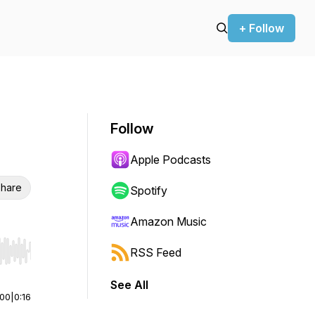
+ Follow
Follow
Apple Podcasts
hare
Spotify
Amazon Music
RSS Feed
r end. Hold shift to jump forward or backward.
See All
:00
|
0:16