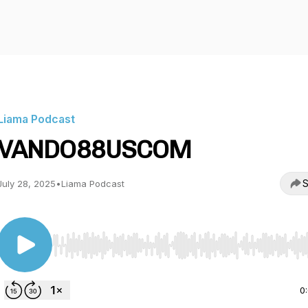
Liama Podcast
VANDO88USCOM
S
July 28, 2025
•
Liama Podcast
Use Left/Right to seek, Home/End to jump to start o
0