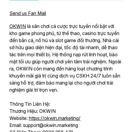
Send us Fan Mail
OKWIN
là sân chơi cá cược trực tuyến nổi bật với
kho game phong phú, từ thể thao, casino trực tuyến
đến bắn cá, nổ hũ và slot game đổi thưởng. Nhà cái
sở hữu giao diện hiện đại, tốc độ tải nhanh, dễ thao
tác trên mọi thiết bị. Hệ thống nạp rút linh hoạt, bảo
mật tối ưu giúp người chơi yên tâm trải nghiệm. Ngoài
ra, OKWIN còn mang đến hàng loạt chương trình
khuyến mãi giá trị cùng dịch vụ CSKH 24/7 luôn sẵn
sàng hỗ trợ, đảm bảo mang lại cho người chơi trải
nghiệm giải trí trọn vẹn.
Thông Tin Liên Hệ:
Thương Hiệu: OKWIN
Website:
https://okwin.marketing/
Email: support@okwin.marketing