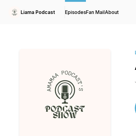
Liama Podcast
Episodes
Fan Mail
About