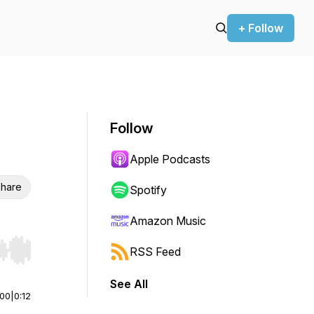
+ Follow
Follow
Apple Podcasts
hare
Spotify
Amazon Music
RSS Feed
r end. Hold shift to jump forward or backward.
See All
:00
|
0:12