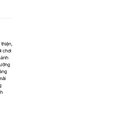
 thiện,
i chơi
sảnh
hưởng
tảng
mãi
g
nh