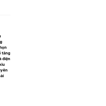
n
ng
chọn
ể tăng
à điện
xỉu
uyên
ài