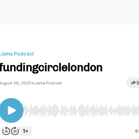
Liama Podcast
fundingcirclelondon
S
August 06, 2025
•
Liama Podcast
Use Left/Right to seek, Home/End to jump to start o
0