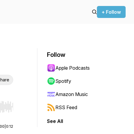
+ Follow
Follow
Apple Podcasts
hare
Spotify
Amazon Music
RSS Feed
r end. Hold shift to jump forward or backward.
See All
:00
|
0:12