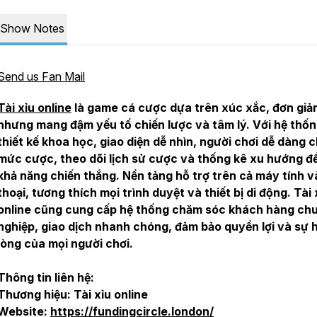
Show Notes
Send us Fan Mail
Tài xỉu online
là game cá cược dựa trên xúc xắc, đơn giả
nhưng mang đậm yếu tố chiến lược và tâm lý. Với hệ thố
thiết kế khoa học, giao diện dễ nhìn, người chơi dễ dàng 
mức cược, theo dõi lịch sử cược và thống kê xu hướng đ
khả năng chiến thắng. Nền tảng hỗ trợ trên cả máy tính v
thoại, tương thích mọi trình duyệt và thiết bị di động. Tài 
online cũng cung cấp hệ thống chăm sóc khách hàng ch
nghiệp, giao dịch nhanh chóng, đảm bảo quyền lợi và sự h
lòng của mọi người chơi.
Thông tin liên hệ:
Thương hiệu: Tài xỉu online
Website:
https://fundingcircle.london/