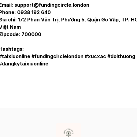
Email: support@fundingcircle.london
Phone: 0938 192 640
Địa chỉ: 172 Phan Văn Trị, Phường 5, Quận Gò Vấp, TP. H
Việt Nam
Zipcode: 700000
Hashtags:
#taixiuonline #fundingcirclelondon #xucxac #doithuong
#dangkytaixiuonline