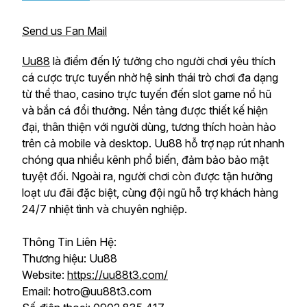
Send us Fan Mail
Uu88
là điểm đến lý tưởng cho người chơi yêu thích
cá cược trực tuyến nhờ hệ sinh thái trò chơi đa dạng
từ thể thao, casino trực tuyến đến slot game nổ hũ
và bắn cá đổi thưởng. Nền tảng được thiết kế hiện
đại, thân thiện với người dùng, tương thích hoàn hảo
trên cả mobile và desktop. Uu88 hỗ trợ nạp rút nhanh
chóng qua nhiều kênh phổ biến, đảm bảo bảo mật
tuyệt đối. Ngoài ra, người chơi còn được tận hưởng
loạt ưu đãi đặc biệt, cùng đội ngũ hỗ trợ khách hàng
24/7 nhiệt tình và chuyên nghiệp.
Thông Tin Liên Hệ:
Thương hiệu: Uu88
Website:
https://uu88t3.com/
Email: hotro@uu88t3.com