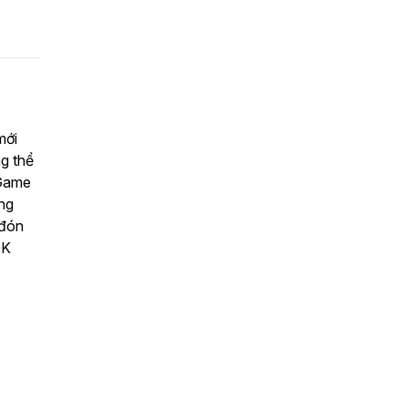
mới
g thể
 Game
óng
 đón
0K