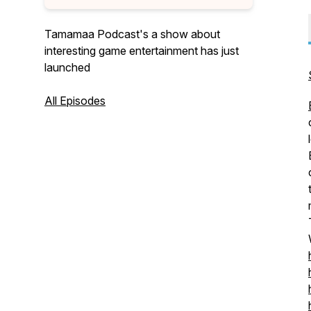
Tamamaa Podcast's a show about
interesting game entertainment has just
launched
All Episodes