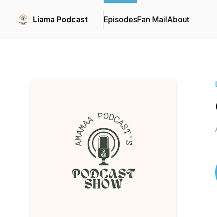
Liama Podcast
Episodes
Fan Mail
About