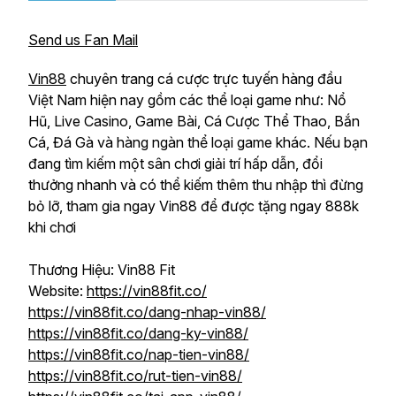
Send us Fan Mail
Vin88
chuyên trang cá cược trực tuyến hàng đầu
Việt Nam hiện nay gồm các thể loại game như: Nổ
Hũ, Live Casino, Game Bài, Cá Cược Thể Thao, Bắn
Cá, Đá Gà và hàng ngàn thể loại game khác. Nếu bạn
đang tìm kiếm một sân chơi giải trí hấp dẫn, đổi
thưởng nhanh và có thể kiếm thêm thu nhập thì đừng
bỏ lỡ, tham gia ngay Vin88 để được tặng ngay 888k
khi chơi
Thương Hiệu: Vin88 Fit
Website:
https://vin88fit.co/
https://vin88fit.co/dang-nhap-vin88/
https://vin88fit.co/dang-ky-vin88/
https://vin88fit.co/nap-tien-vin88/
https://vin88fit.co/rut-tien-vin88/