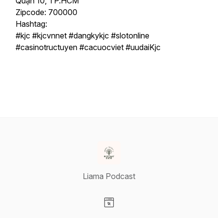
Quận 10, TP.HCM
Zipcode: 700000
Hashtag:
#kjc #kjcvnnet #dangkykjc #slotonline
#casinotructuyen #cacuocviet #uudaiKjc
Liama Podcast
Visit our Website page