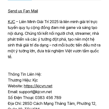
Send us Fan Mail
KJC
– Liên Minh Giải Trí 2025 là liên minh giải trí trực
tuyến quy tụ cộng đồng đam mê game và sáng tạo
nội dung. Chúng tôi kết nối người chơi, streamer, nhà
phát triển và các ý tưởng đột phá, tạo nên một hệ
sinh thái giải trí đa dạng – nơi mỗi bước tiến đều mở ra
một ý tưởng lớn, đưa trải nghiệm Việt vươn tầm quốc
tế.
Thông Tin Liên Hệ:
Thương Hiệu: Kjc
Website:
https://kjcvn.net
Email: support@kjcvn.net
Số Điện Thoại: 0383 456 789
Địa Chỉ: 285D Cách Mạng Tháng Tám, Phường 12,