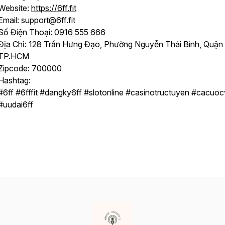
Website:
https://6ff.fit
Email: support@6ff.fit
Số Điện Thoại: 0916 555 666
Địa Chỉ: 128 Trần Hưng Đạo, Phường Nguyễn Thái Bình, Quận 
TP.HCM
Zipcode: 700000
Hashtag:
#6ff #6fffit #dangky6ff #slotonline #casinotructuyen #cacuoc
#uudai6ff