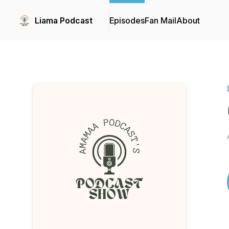
Liama Podcast
Episodes
Fan Mail
About