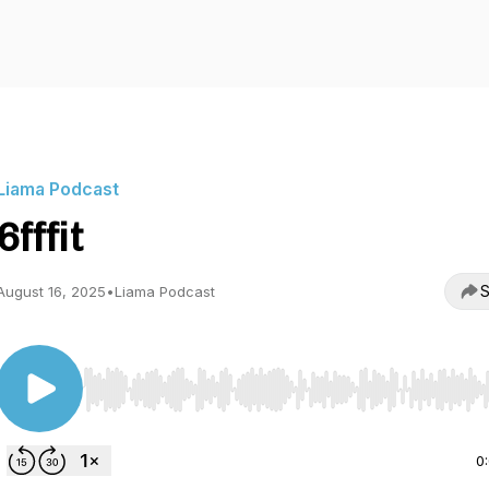
Liama Podcast
6fffit
S
August 16, 2025
•
Liama Podcast
Use Left/Right to seek, Home/End to jump to start o
0