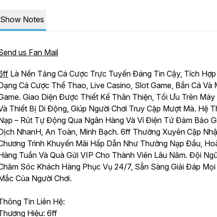
Show Notes
Send us Fan Mail
6ff
Là Nền Tảng Cá Cược Trực Tuyến Đáng Tin Cậy, Tích Hợp
Dạng Cá Cược Thể Thao, Live Casino, Slot Game, Bắn Cá Và M
Game. Giao Diện Được Thiết Kế Thân Thiện, Tối Ưu Trên Máy
Và Thiết Bị Di Động, Giúp Người Chơi Truy Cập Mượt Mà. Hệ 
Nạp – Rút Tự Động Qua Ngân Hàng Và Ví Điện Tử Đảm Bảo G
Dịch NhanH, An Toàn, Minh Bạch. 6ff Thường Xuyên Cập Nhậ
Chương Trình Khuyến Mãi Hấp Dẫn Như Thưởng Nạp Đầu, Ho
Hàng Tuần Và Quà Gửi VIP Cho Thành Viên Lâu Năm. Đội Ng
Chăm Sóc Khách Hàng Phục Vụ 24/7, Sẵn Sàng Giải Đáp Mọi
Mắc Của Người Chơi.
Thông Tin Liên Hệ:
Thương Hiệu: 6ff