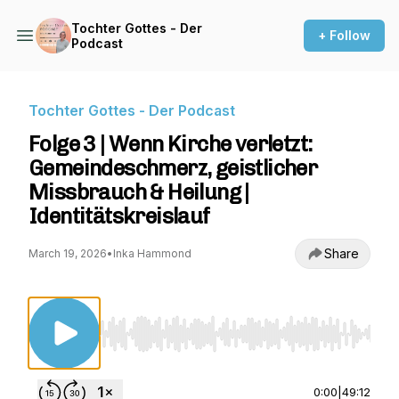
Tochter Gottes - Der
+ Follow
Podcast
Tochter Gottes - Der Podcast
Folge 3 | Wenn Kirche verletzt:
Gemeindeschmerz, geistlicher
Missbrauch & Heilung |
Identitätskreislauf
Share
March 19, 2026
•
Inka Hammond
Use Left/Right to seek, Home/End to jump to st
0:00
|
49:12