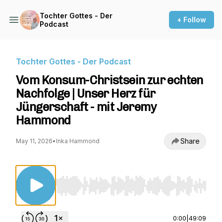
Tochter Gottes - Der
+ Follow
Podcast
Tochter Gottes - Der Podcast
Vom Konsum-Christsein zur echten
Nachfolge | Unser Herz für
Jüngerschaft - mit Jeremy
Hammond
Share
May 11, 2026
•
Inka Hammond
Use Left/Right to seek, Home/End to jump to st
0:00
|
49:09