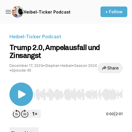
+ Follow
Heibel-Ticker Podcast
Heibel-Ticker Podcast
Trump 2.0, Ampelausfall und
Zinsangst
December 17, 2024
•
Stephan Heibel
•
Season 2024
Share
•
Episode 45
Use Left/Right to seek, Home/End to jump to st
0:00
|
2:01