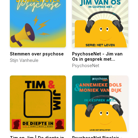
Stemmen over psychose
PsychoseNet - Jim van
Os in gesprek met...
Stijn Vanheule
PsychoseNet
Tim en Jim | De diepte in
PsychoseNet Bipolair -