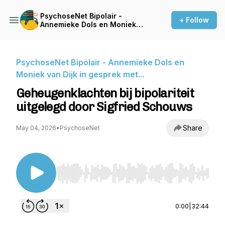
PsychoseNet Bipolair -
+ Follow
Annemieke Dols en Moniek
van Dijk in gesprek met...
PsychoseNet Bipolair - Annemieke Dols en
Moniek van Dijk in gesprek met...
Geheugenklachten bij bipolariteit
uitgelegd door Sigfried Schouws
Share
May 04, 2026
•
PsychoseNet
Use Left/Right to seek, Home/End to jump to st
0:00
|
32:44