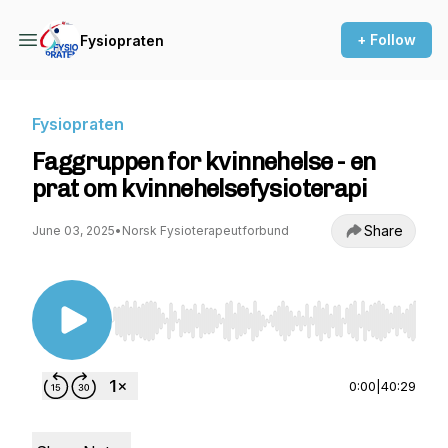
+ Follow
Fysiopraten
Fysiopraten
Faggruppen for kvinnehelse - en
prat om kvinnehelsefysioterapi
Share
June 03, 2025
•
Norsk Fysioterapeutforbund
Use Left/Right to seek, Home/End to jump to st
0:00
|
40:29