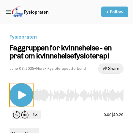
+ Follow
Fysiopraten
Fysiopraten
Faggruppen for kvinnehelse - en
prat om kvinnehelsefysioterapi
Share
June 03, 2025
•
Norsk Fysioterapeutforbund
Use Left/Right to seek, Home/End to jump to st
0:00
|
40:29