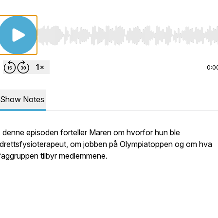
Use Left/Right to seek, Home/End to jump to start o
0:0
Show Notes
I denne episoden forteller Maren om hvorfor hun ble
idrettsfysioterapeut, om jobben på Olympiatoppen og om hva
faggruppen tilbyr medlemmene.