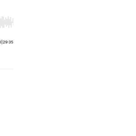
r end. Hold shift to jump forward or backward.
0
|
29:35