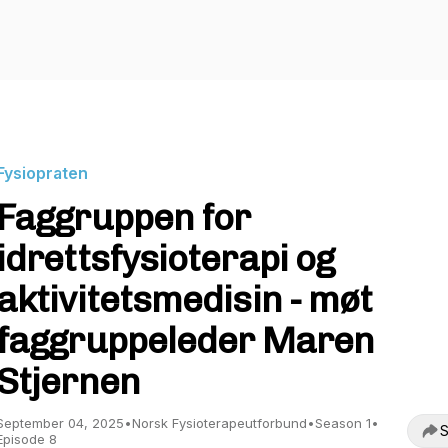
Fysiopraten
Faggruppen for
idrettsfysioterapi og
aktivitetsmedisin - møt
faggruppeleder Maren
Stjernen
September 04, 2025
•
Norsk Fysioterapeutforbund
•
Season 1
•
S
Episode 8