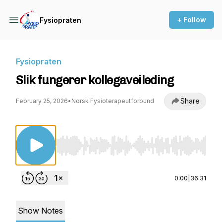
+ Follow
Fysiopraten
Fysiopraten
Slik fungerer kollegaveileding
Share
February 25, 2026
•
Norsk Fysioterapeutforbund
Use Left/Right to seek, Home/End to jump to st
0:00
|
36:31
Show Notes