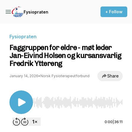
+ Follow
Fysiopraten
Fysiopraten
Faggruppen for eldre - møt leder
Jan-Eivind Holsen og kursansvarlig
Fredrik Yttereng
Share
January 14, 2026
•
Norsk Fysioterapeutforbund
Use Left/Right to seek, Home/End to jump to st
0:00
|
36:11