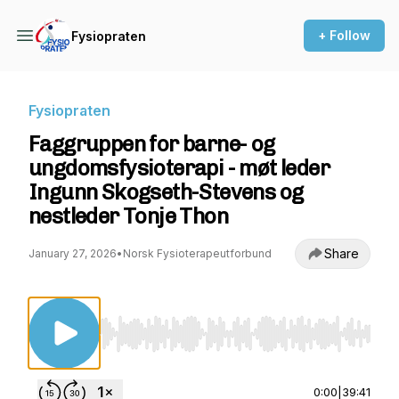
+ Follow
Fysiopraten
Fysiopraten
Faggruppen for barne- og
ungdomsfysioterapi - møt leder
Ingunn Skogseth-Stevens og
nestleder Tonje Thon
Share
January 27, 2026
•
Norsk Fysioterapeutforbund
Use Left/Right to seek, Home/End to jump to st
0:00
|
39:41