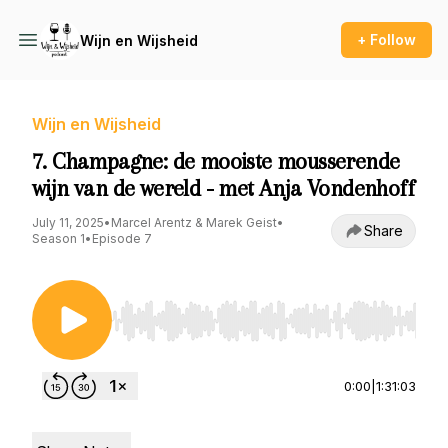
+ Follow
Wijn en Wijsheid
Wijn en Wijsheid
7. Champagne: de mooiste mousserende
wijn van de wereld - met Anja Vondenhoff
July 11, 2025
•
Marcel Arentz & Marek Geist
•
Share
Season 1
•
Episode 7
Use Left/Right to seek, Home/End to jump to st
0:00
|
1:31:03