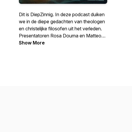
Dit is DiepZinnig. In deze podcast duiken
we in de diepe gedachten van theologen
en christelijke filosofen uit het verleden.
Presentatoren Rosa Douma en Matteo
van den Brink gaan op zoek naar zinnige
Show More
antwoorden op vragen van vandaag. In
elke aflevering één denker, één vraag en
één expert.