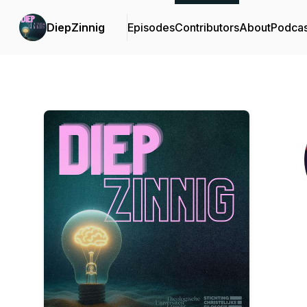
DiepZinnig
Episodes
Contributors
About
Podcas