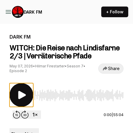
+ Follow
DARK FM
DARK FM
WITCH: Die Reise nach Lindisfarne
2/3 | Verräterische Pfade
May 07, 2026
•
Hilmar Firestarter
•
Season 7
•
Share
Episode 2
Use Left/Right to seek, Home/End to jump to st
0:00
|
55:04