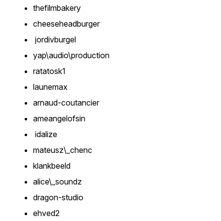
thefilmbakery
cheeseheadburger
jordivburgel
yap\audio\production
ratatosk1
launemax
arnaud-coutancier
ameangelofsin
idalize
mateusz\_chenc
klankbeeld
alice\_soundz
dragon-studio
ehved2