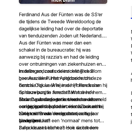
Ferdinand Aus der Fünten was de SS’er
die tijdens de Tweede Wereldoorlog de
dagelijkse leiding had over de deportatie
van tienduizenden Joden uit Nederland.
Aus der Fünten was meer dan een
schakel in de bureaucratie: hij was
aanwezig bij razzia’s en had de leiding
over ontruimingen van ziekenhuizen en
instellingen, zoals de inrichting voor
In deze podcast onderzoekt Rick Blom
geesteszieken Het Apeldoornsche
hoe Aus der Fünten uitgroeide tot deze
Bosch. Ook keek hij in de Hollandsche
centrale figuur. Wie was hij? Hoe kwam hij
Schouwburg in Amsterdam toe hoe
op deze positie terecht? Wat dreef hem?
Joden voor deportatie werden verzameld
En wat gebeurde er met hem na de
Maar
De Jodenjager
is meer dan alleen
om gedeporteerd te worden. Zo werd hij
oorlog, toen hij als één van de beruchte
een biografisch portret. Het is ook een
het gezicht van de deportaties in
'Drie van Breda' meer dan veertig jaar
zoektocht naar een grotere, actuele
Nederland.
gevangen zat?
vraag: hoe kan een ‘normaal’ mens tot
zulke keuzes komen? Hoe wordt een
De podcast belicht zo ook de bredere