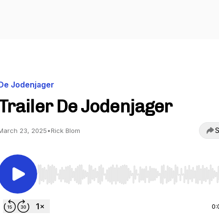
De Jodenjager
Trailer De Jodenjager
S
March 23, 2025
•
Rick Blom
Use Left/Right to seek, Home/End to jump to start o
0: