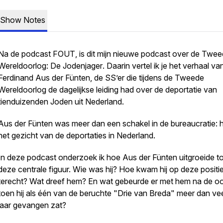
Show Notes
Na de podcast
FOUT
, is dit mijn nieuwe podcast over de Twe
Wereldoorlog:
De Jodenjager
. Daarin vertel ik je het verhaal va
Ferdinand Aus der Fünten, de SS’er die tijdens de Tweede
Wereldoorlog de dagelijkse leiding had over de deportatie van
tienduizenden Joden uit Nederland.
Aus der Fünten was meer dan een schakel in de bureaucratie: h
het gezicht van de deportaties in Nederland.
In deze podcast onderzoek ik hoe Aus der Fünten uitgroeide to
deze centrale figuur. Wie was hij? Hoe kwam hij op deze positi
terecht? Wat dreef hem? En wat gebeurde er met hem na de oo
toen hij als één van de beruchte "Drie van Breda" meer dan vee
jaar gevangen zat?