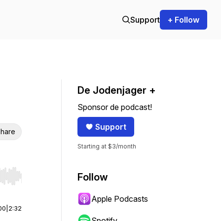
Support
+ Follow
De Jodenjager +
Sponsor de podcast!
Support
hare
Starting at $3/month
Follow
r end. Hold shift to jump forward or backward.
Apple Podcasts
00
|
2:32
Spotify