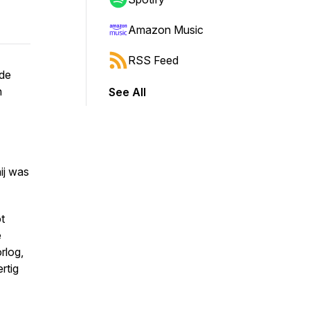
Amazon Music
RSS Feed
ede
n
See All
ij was
t
e
rlog,
rtig