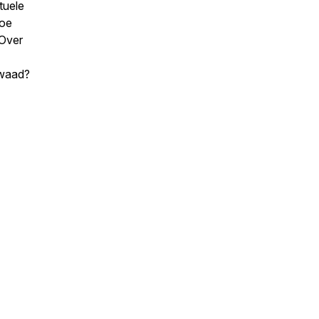
tuele
Hoe
 Over
kwaad?