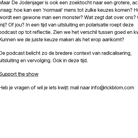
Maar
De Jodenjager
is ook een zoektocht naar een grotere, ac
vraag: hoe kan een ‘normaal’ mens tot zulke keuzes komen? 
wordt een gewone man een monster? Wat zegt dat over ons?
mij? Of jou? In een tijd van uitsluiting en polarisatie roept deze
podcast op tot reflectie. Zien we het verschil tussen goed en 
Kunnen we de juiste keuze maken als het erop aankomt?
De podcast belicht zo de bredere context van radicalisering,
uitsluiting en vervolging. Ook in deze tijd.
Support the show
Heb je vragen of wil je iets kwijt: mail naar info@rickblom.com