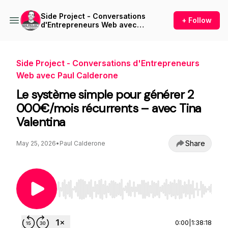
Side Project - Conversations
+ Follow
d'Entrepreneurs Web avec
Paul Calderone
Side Project - Conversations d'Entrepreneurs
Web avec Paul Calderone
Le système simple pour générer 2
000€/mois récurrents – avec Tina
Valentina
Share
May 25, 2026
•
Paul Calderone
Use Left/Right to seek, Home/End to jump to st
0:00
|
1:38:18