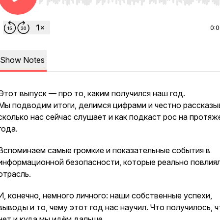
Use Left/Right to seek, Home/End to jump to start o
0:
Show Notes
Этот выпуск — про то, каким получился наш год.
Мы подводим итоги, делимся цифрами и честно рассказы
сколько нас сейчас слушает и как подкаст рос на протяж
года.
Вспоминаем самые громкие и показательные события в
информационной безопасности, которые реально повлиял
отрасль.
И, конечно, немного личного: наши собственные успехи,
выводы и то, чему этот год нас научил. Что получилось, ч
нет и куда мы идём дальше.