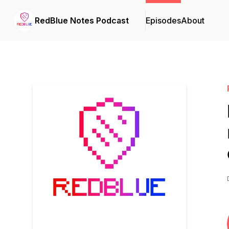
RedBlue Notes Podcast
Episodes
About