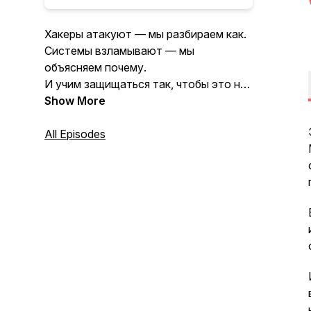
Хакеры атакуют — мы разбираем как.
Системы взламывают — мы
объясняем почему.
И учим защищаться так, чтобы это не
повторилось.
Show More
Читайте нас на:
https://t.me/redbluenotes
All Episodes