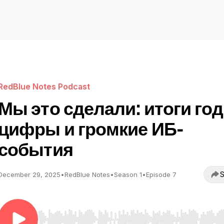
RedBlue Notes Podcast
Мы это сделали: итоги год
цифры и громкие ИБ-
события
S
December 29, 2025
•
RedBlue Notes
•
Season 1
•
Episode 7