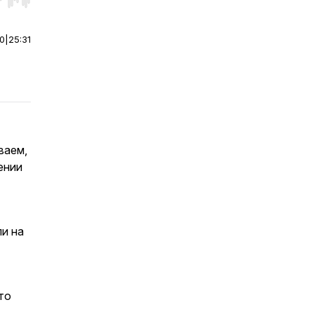
r end. Hold shift to jump forward or backward.
00
|
25:31
ваем,
ении
и на
то