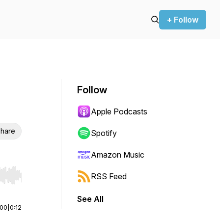
+ Follow
Follow
Apple Podcasts
hare
Spotify
Amazon Music
RSS Feed
r end. Hold shift to jump forward or backward.
See All
:00
|
0:12