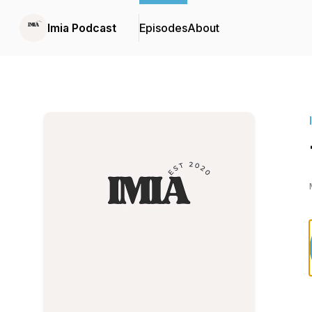
Imia Podcast
Episodes
About