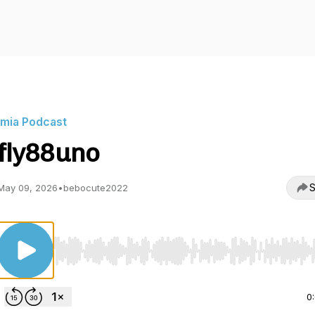
Imia Podcast
fly88uno
S
May 09, 2026
•
bebocute2022
Use Left/Right to seek, Home/End to jump to start o
0