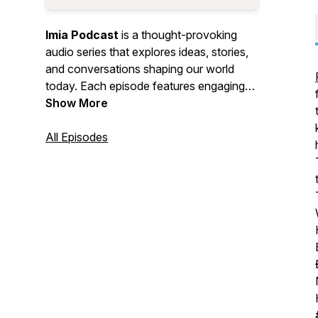
Imia Podcast
is a thought-provoking
audio series that explores ideas, stories,
and conversations shaping our world
today. Each episode features engaging
discussions with inspiring guests from
Show More
diverse fields — from business and
technology to art and culture — offering
All Episodes
fresh perspectives, practical insights, and
meaningful takeaways. Whether you’re
seeking inspiration, knowledge, or a
deeper understanding of the world
around you, Imia Podcast is your
gateway to compelling content that
informs and inspires.