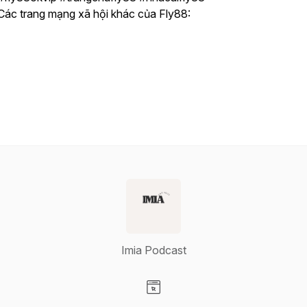
Các trang mạng xã hội khác của Fly88:
Imia Podcast
Visit our Website page