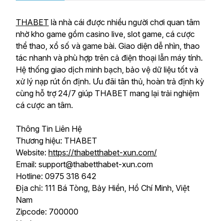
THABET
là nhà cái được nhiều người chơi quan tâm
nhờ kho game gồm casino live, slot game, cá cược
thể thao, xổ số và game bài. Giao diện dễ nhìn, thao
tác nhanh và phù hợp trên cả điện thoại lẫn máy tính.
Hệ thống giao dịch minh bạch, bảo vệ dữ liệu tốt và
xử lý nạp rút ổn định. Ưu đãi tân thủ, hoàn trả định kỳ
cùng hỗ trợ 24/7 giúp THABET mang lại trải nghiệm
cá cược an tâm.
Thông Tin Liên Hệ
Thương hiệu: THABET
Website:
https://thabetthabet-xun.com/
Email: support@thabetthabet-xun.com
Hotline: 0975 318 642
Địa chỉ: 111 Bá Tòng, Bảy Hiền, Hồ Chí Minh, Việt
Nam
Zipcode: 700000