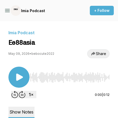
+ Follow
Imia Podcast
Imia Podcast
Ee88asia
Share
May 09, 2026
•
bebocute2022
Use Left/Right to seek, Home/End to jump to st
0:00
|
0:12
Show Notes