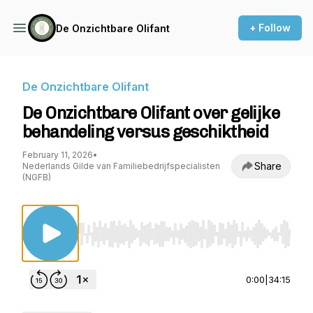
+ Follow
De Onzichtbare Olifant
De Onzichtbare Olifant
De Onzichtbare Olifant over gelijke
behandeling versus geschiktheid
February 11, 2026
•
Share
Nederlands Gilde van Familiebedrijfspecialisten
(NGFB)
Use Left/Right to seek, Home/End to jump to st
0:00
|
34:15