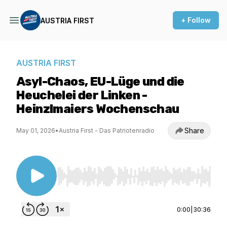
+ Follow
AUSTRIA FIRST
AUSTRIA FIRST
Asyl-Chaos, EU-Lüge und die
Heuchelei der Linken -
Heinzlmaiers Wochenschau
Share
May 01, 2026
•
Austria First - Das Patriotenradio
Use Left/Right to seek, Home/End to jump to st
0:00
|
30:36