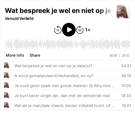
Wat bespreek je wel en niet op je date(s
Vervuld Verliefd
More Info
Share
00:00
|
24:31
Wat bespreek je wel en niet op je date(s)?
24:31
Ik word gemanipuleerd/mishandeld, en nu?
39:19
Je voelt geen spark met goede mannen (& Why nice guys finish last)
10:05
Je kunt beter single zijn, dan met de verkeerde man
18:33
Wat als je man/date steeds minder initiatief toont (of geen initiatief meer)
16:01
Over het verlies van mijn moeder
32:13
Mannen willen graag betalen (en wat vrouwen hierover vaak verkeerd begrijpen)
28:41