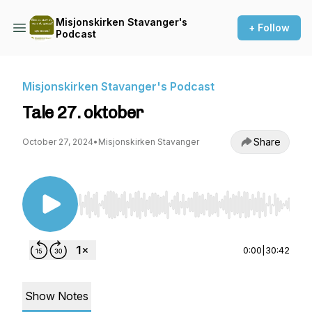
Misjonskirken Stavanger's
+ Follow
Podcast
Misjonskirken Stavanger's Podcast
Tale 27. oktober
Share
October 27, 2024
•
Misjonskirken Stavanger
Use Left/Right to seek, Home/End to jump to st
0:00
|
30:42
Show Notes