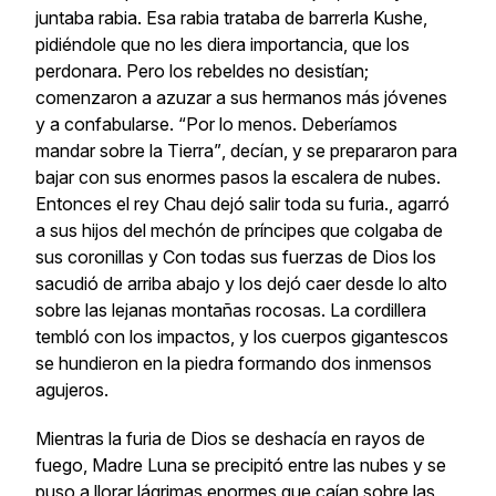
juntaba rabia. Esa rabia trataba de barrerla
Kushe
,
pidiéndole que no les diera importancia, que los
perdonara. Pero los rebeldes no desistían;
comenzaron a azuzar a sus hermanos más jóvenes
y a confabularse.
“Por lo menos. Deberíamos
mandar sobre la Tierra”
, decían, y se prepararon para
bajar con sus enormes pasos la escalera de nubes.
Entonces el rey
Chau
dejó salir toda su furia., agarró
a sus hijos del mechón de príncipes que colgaba de
sus coronillas y Con todas sus fuerzas de Dios los
sacudió de arriba abajo y los dejó caer desde lo alto
sobre las lejanas montañas rocosas. La cordillera
tembló con los impactos, y los cuerpos gigantescos
se hundieron en la piedra formando dos inmensos
agujeros.
Mientras la furia de Dios se deshacía en rayos de
fuego, Madre Luna se precipitó entre las nubes y se
puso a llorar lágrimas enormes que caían sobre las