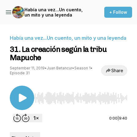
Había una vez...Un cuento,
+ Follow
un mito y una leyenda
Había una vez...Un cuento, un mito y una leyenda
31. La creación según la tribu
Mapuche
September 11, 2019
•
Juan Betancur
•
Season 1
•
Share
Episode 31
Use Left/Right to seek, Home/End to jump to st
0:00
|
9:40