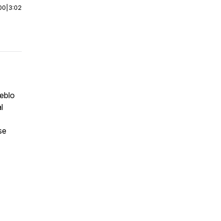
00
|
3:02
eblo
al
se