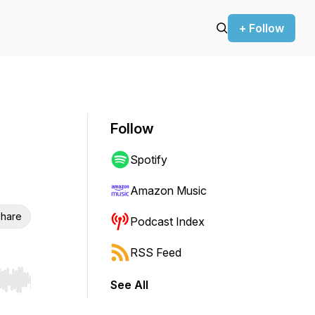
+ Follow
Follow
Spotify
Amazon Music
hare
Podcast Index
RSS Feed
See All
r end. Hold shift to jump forward or backward.