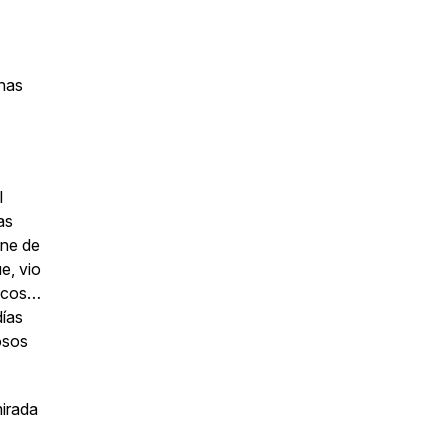
enas
l
nas
ine de
e, vio
ticos…
días
osos
mirada