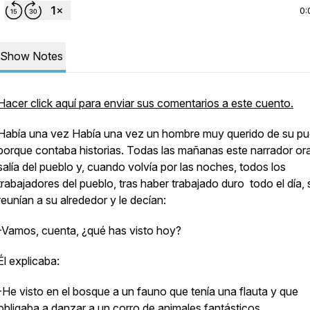
0:
Show Notes
Hacer click aquí para enviar sus comentarios a este cuento.
Había una vez Había una vez un hombre muy querido de su pu
porque contaba historias. Todas las mañanas este narrador or
salía del pueblo y, cuando volvía por las noches, todos los
trabajadores del pueblo, tras haber trabajado duro todo el día, 
reunían a su alrededor y le decían:
-Vamos, cuenta, ¿qué has visto hoy?
Él explicaba:
-He visto en el bosque a un fauno que tenía una flauta y que
obligaba a danzar a un corro de animales fantásticos.