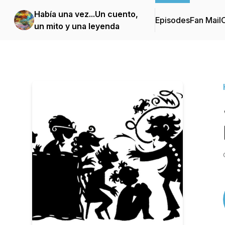
Había una vez...Un cuento,
Episodes
Fan Mail
C
un mito y una leyenda