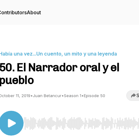
ontributors
About
Había una vez...Un cuento, un mito y una leyenda
50. El Narrador oral y el
pueblo
S
October 11, 2019
•
Juan Betancur
•
Season 1
•
Episode 50
Use Left/Right to seek, Home/End to jump to start o