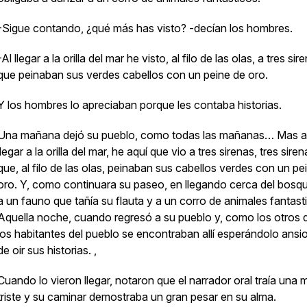
-Sigue contando, ¿qué más has visto? -decían los hombres.
-Al llegar a la orilla del mar he visto, al filo de las olas, a tres sir
que peinaban sus verdes cabellos con un peine de oro.
Y los hombres lo apreciaban porque les contaba historias.
Una mañana dejó su pueblo, como todas las mañanas… Mas a
llegar a la orilla del mar, he aquí que vio a tres sirenas, tres sire
que, al filo de las olas, peinaban sus cabellos verdes con un pe
oro. Y, como continuara su paseo, en llegando cerca del bosqu
a un fauno que tañía su flauta y a un corro de animales fantas
Aquella noche, cuando regresó a su pueblo y, como los otros 
los habitantes del pueblo se encontraban allí esperándolo ansi
de oir sus historias. ,
Cuando lo vieron llegar, notaron que el narrador oral traía una 
triste y su caminar demostraba un gran pesar en su alma.