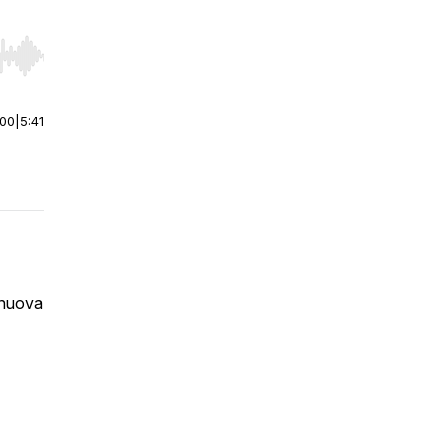
r end. Hold shift to jump forward or backward.
:00
|
5:41
a nuova