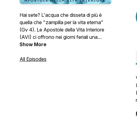
Hai sete? L'acqua che disseta di più è
quella che "zampilla per la vita eterna"
(Gv 4). Le Apostole della Vita Interiore
(AVI) ci offrono nei giorni feriali una
riflessione sulla liturgia quotidiana. N.B. La
Show More
domenica e le festività ci dissetiamo nelle
nostre comunità parrocchiali.
All Episodes