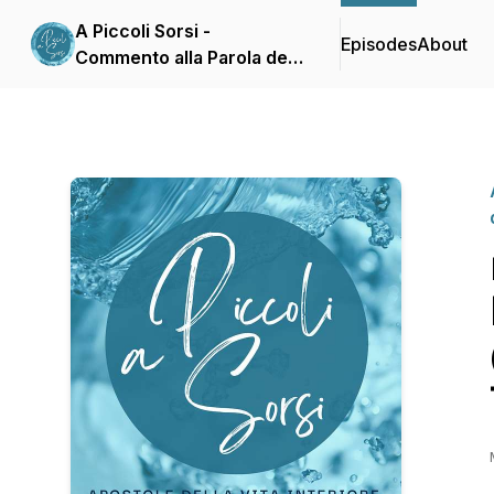
A Piccoli Sorsi -
Episodes
About
Commento alla Parola del
giorno delle Apostole
della Vita Interiore