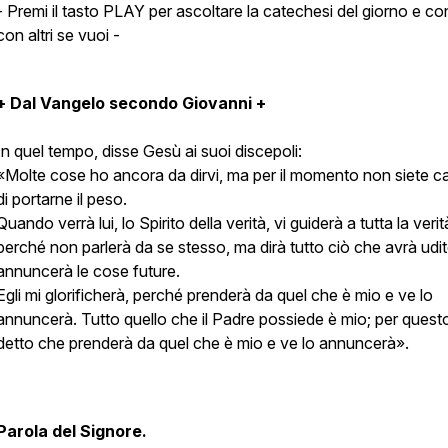
- Premi il tasto PLAY per ascoltare la catechesi del giorno e con
con altri se vuoi -
+ Dal Vangelo secondo Giovanni +
In quel tempo, disse Gesù ai suoi discepoli:
«Molte cose ho ancora da dirvi, ma per il momento non siete c
di portarne il peso.
Quando verrà lui, lo Spirito della verità, vi guiderà a tutta la verit
perché non parlerà da se stesso, ma dirà tutto ciò che avrà udit
annuncerà le cose future.
Egli mi glorificherà, perché prenderà da quel che è mio e ve lo
annuncerà. Tutto quello che il Padre possiede è mio; per quest
detto che prenderà da quel che è mio e ve lo annuncerà».
Parola del Signore.