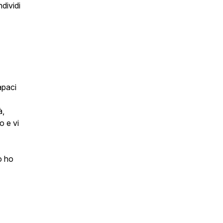
dividi
apaci
à,
o e vi
o ho