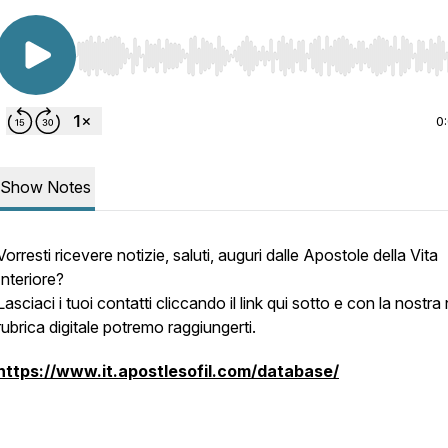
Use Left/Right to seek, Home/End to jump to start o
0
Show Notes
Vorresti ricevere notizie, saluti, auguri dalle Apostole della Vita
Interiore?
Lasciaci i tuoi contatti cliccando il link qui sotto e con la nostr
rubrica digitale potremo raggiungerti.
https://www.it.apostlesofil.com/database/