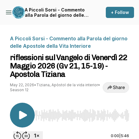
A Piccoli Sorsi - Commento
+ Follow
alla Parola del giorno delle
Apostole della Vita Interiore
A Piccoli Sorsi - Commento alla Parola del giorno
delle Apostole della Vita Interiore
riflessioni sul Vangelo di Venerdì 22
Maggio 2026 (Gv 21, 15-19) -
Apostola Tiziana
May 22, 2026
•
Tiziana, Apòstol de la vida interior
•
Share
Season 12
Use Left/Right to seek, Home/End to jump to st
0:00
|
5:46