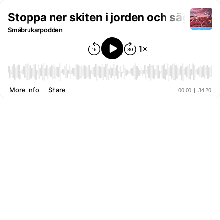
Stoppa ner skiten i jorden och säg "Lev e
Småbrukarpodden
More Info
Share
00:00
|
34:20