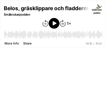
Belos, gräsklippare och fladdermusholk
Småbrukarpodden
More Info
Share
00:00
|
35:10