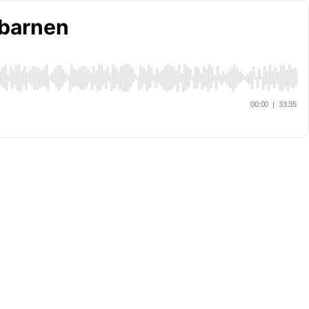
 barnen
00:00
|
33:35