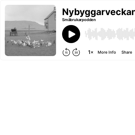
Nybyggarveckan o
Småbrukarpodden
More Info
Share