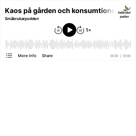
Kaos på gården och konsumtionens vä
Småbrukarpodden
More Info
Share
00:00
|
33:46