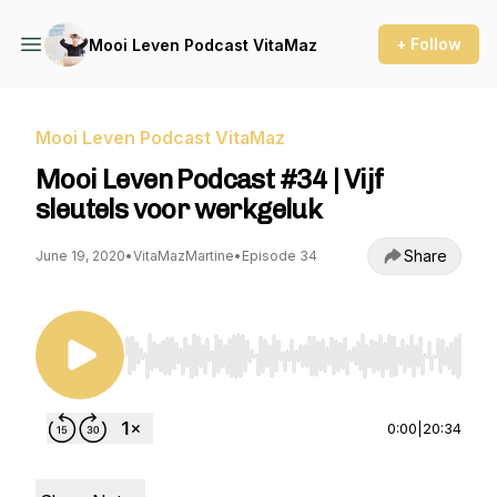
+ Follow
Mooi Leven Podcast VitaMaz
Mooi Leven Podcast VitaMaz
Mooi Leven Podcast #34 | Vijf
sleutels voor werkgeluk
Share
June 19, 2020
•
VitaMazMartine
•
Episode 34
Use Left/Right to seek, Home/End to jump to st
0:00
|
20:34