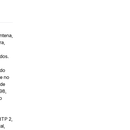
ntena,
ra,
odos.
 do
 e no
 de
98,
o
RTP 2,
al,