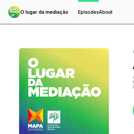
O lugar da mediação
Episodes
About