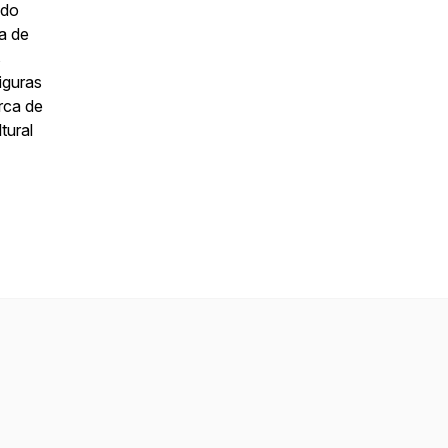
 do
a de
s
iguras
rca de
tural