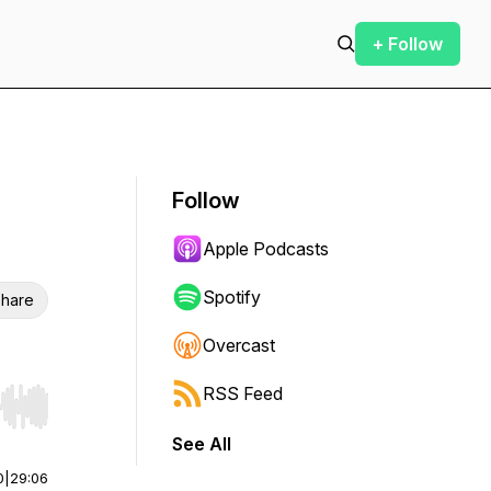
+ Follow
Follow
Apple Podcasts
Spotify
hare
Overcast
RSS Feed
r end. Hold shift to jump forward or backward.
See All
0
|
29:06