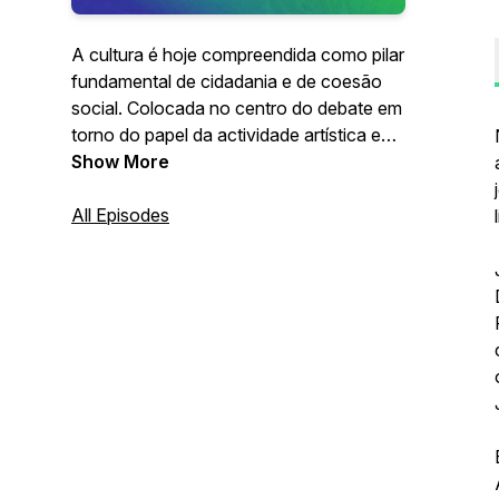
A cultura é hoje compreendida como pilar
fundamental de cidadania e de coesão
social. Colocada no centro do debate em
torno do papel da actividade artística e
cultural na sociedade, a relação com os
Show More
públicos reinventa-se todos os dias em
diversos espaços e práticas culturais pelo
All Episodes
país fora. Estas conversas vão procurar
encontrar o lugar da mediação cultural e
artística na acção concreta dos agentes
da cultura em Portugal. Um podcast
Mapa das Ideias e Companhia
Mascarenhas-Martins.