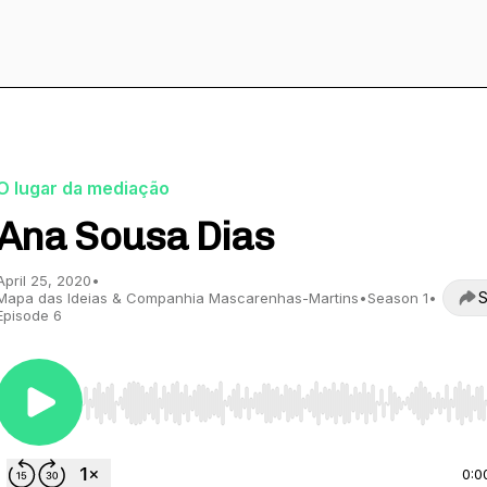
O lugar da mediação
Ana Sousa Dias
April 25, 2020
•
S
Mapa das Ideias & Companhia Mascarenhas-Martins
•
Season 1
•
Episode 6
Use Left/Right to seek, Home/End to jump to start o
0:0