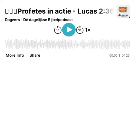
🙋🏽‍♀️Profetes in actie - Lucas 2:36-50
Dagvers - Dé dagelijkse Bijbelpodcast
More Info
Share
00:00
|
04:23